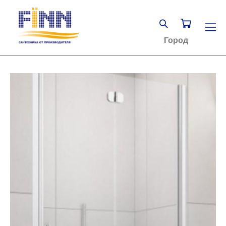
Город